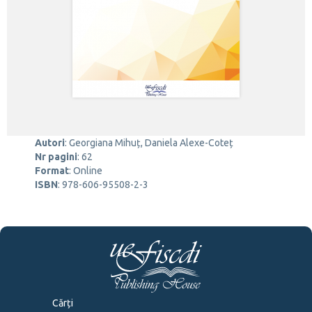
Autori
:
Georgiana Mihuț, Daniela Alexe-Coteț
Nr pagini
:
62
Format
:
Online
ISBN
:
978-606-95508-2-3
Cărți